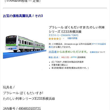
（※Amazon相場 ― 定価）
お宝の価格高騰玩具 / その3
玩具名 /
プラレール ぼくもだいすき!
たのしい列車シリーズE233系横浜線
JAN番号 / 4904810103721