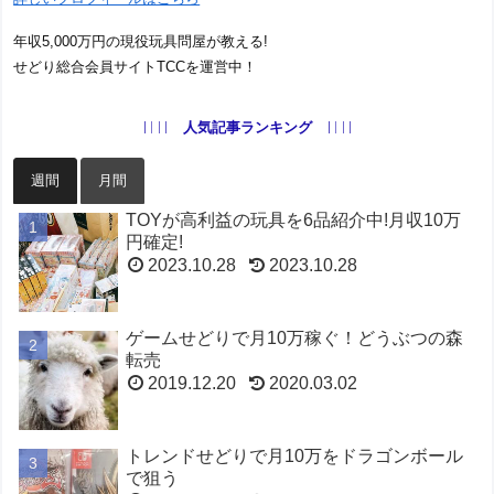
年収5,000万円の現役玩具問屋が教える!
せどり総合会員サイトTCCを運営中！
人気記事ランキング
週間
月間
TOYが高利益の玩具を6品紹介中!月収10万
円確定!
2023.10.28
2023.10.28
ゲームせどりで月10万稼ぐ！どうぶつの森
転売
2019.12.20
2020.03.02
トレンドせどりで月10万をドラゴンボール
で狙う