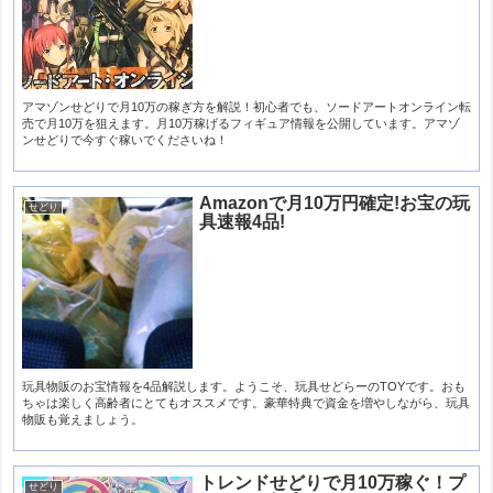
アマゾンせどりで月10万の稼ぎ方を解説！初心者でも、ソードアートオンライン転
売で月10万を狙えます。月10万稼げるフィギュア情報を公開しています。アマゾ
ンせどりで今すぐ稼いでくださいね！
Amazonで月10万円確定!お宝の玩
せどり
具速報4品!
玩具物販のお宝情報を4品解説します。ようこそ、玩具せどらーのTOYです。おも
ちゃは楽しく高齢者にとてもオススメです。豪華特典で資金を増やしながら、玩具
物販も覚えましょう。
トレンドせどりで月10万稼ぐ！プ
せどり